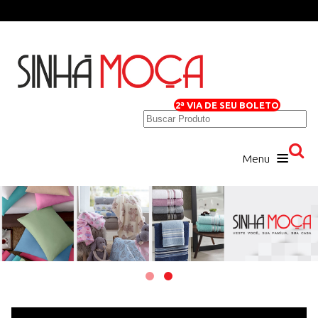
2ª VIA DE SEU BOLETO
Menu
Home
Loja Virtual
Quem Somos
Produtos