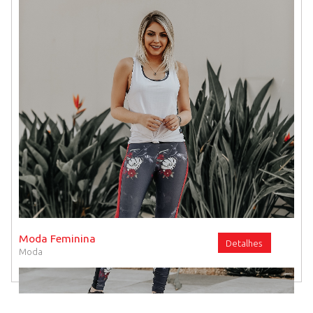
Fitness
Dia das M�es
Travesseiros
Utens�lios Dom�sticos
Decora��es
Moda Feminina
Detalhes
Moda