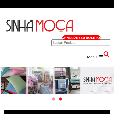
2ª VIA DE SEU BOLETO
Menu
Home
Loja Virtual
Quem Somos
Produtos