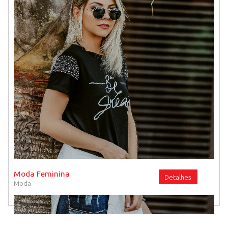
Fitness
Dia das M�es
Travesseiros
Utens�lios Dom�sticos
Decora��es
Moda Feminina
Detalhes
Moda